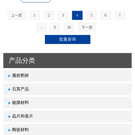
上一页
1
2
3
4
5
6
7
...
9
10
下一页
产品分类
溅射靶材
石英产品
镀膜材料
晶片和基片
陶瓷材料